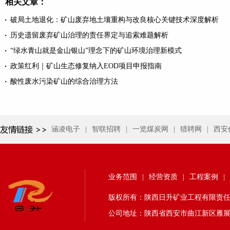
相关文章：
破局土地退化：矿山废弃地土壤重构与改良核心关键技术深度解析
历史遗留废弃矿山治理的责任界定与追索难题解析
“绿水青山就是金山银山”理念下的矿山环境治理新模式
政策红利｜矿山生态修复纳入EOD项目申报指南
酸性废水污染矿山的综合治理方法
涵凌电子
|
智联招聘
|
一览煤炭网
|
猎聘网
|
西安
业务范围
|
经营资质
|
工程案例
|
版权所有：陕西日升矿业工程有限责任公司 24
公司地址：陕西省西安市曲江新区雁展路1