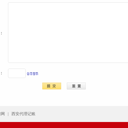
：
码：
聘网
|
西安代理记账