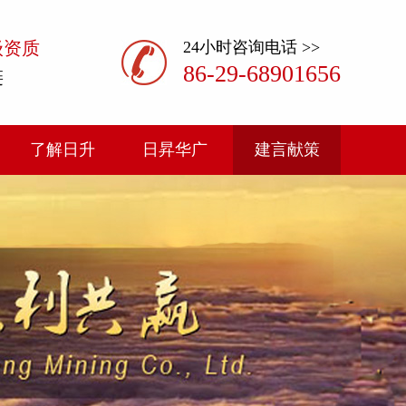
级资质
24小时咨询电话 >>
86-29-68901656
链
了解日升
日昇华广
建言献策