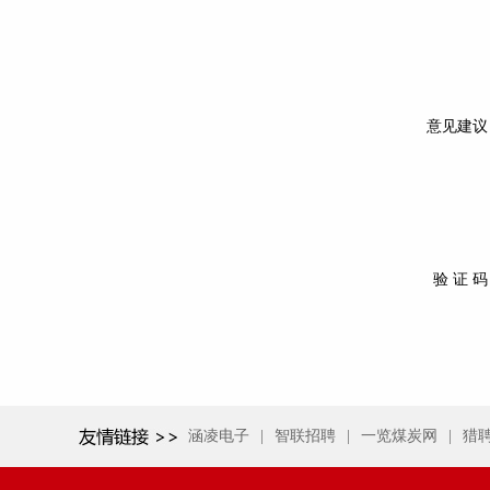
意见建议
验 证 
涵凌电子
|
智联招聘
|
一览煤炭网
|
猎