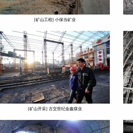
[矿山工程] 小保当矿业
[矿山开采] 古交世纪金鑫煤业