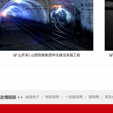
[矿山开采] 山西阳煤集团华泓煤业采掘工程
[
涵凌电子
|
智联招聘
|
一览煤炭网
|
猎聘网
|
西安